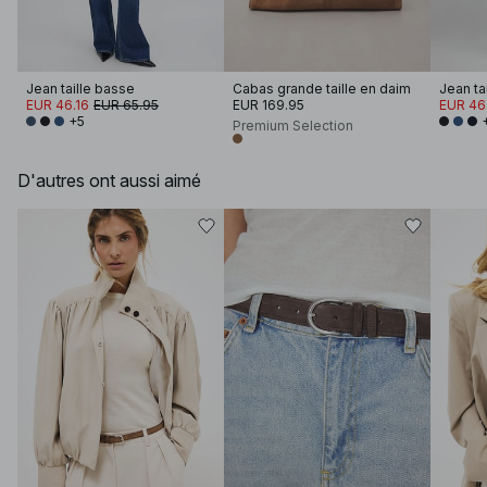
Jean taille basse
Cabas grande taille en daim
Jean ta
EUR 46.16
EUR 65.95
EUR 169.95
EUR 46
+5
Premium Selection
D'autres ont aussi aimé