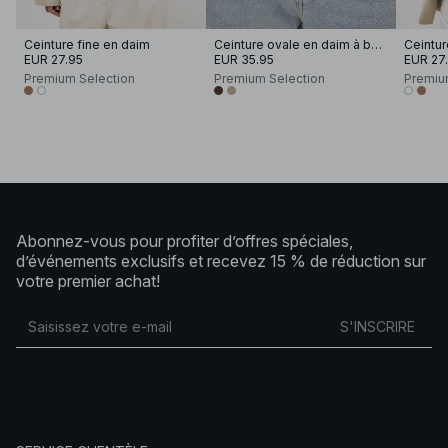
Ceinture fine en daim
Ceinture ovale en daim à boucle
Ceintur
EUR 27.95
EUR 35.95
EUR 27
Premium Selection
Premium Selection
Premiu
Abonnez-vous pour profiter d’offres spéciales,
d’événements exclusifs et recevez 15 % de réduction sur
votre premier achat!
S'INSCRIRE