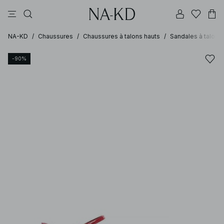
pantalons
tops
robes
noirs
marron
NA-KD
/
Chaussures
/
Chaussures à talons hauts
/
Sandales à talons
-90%