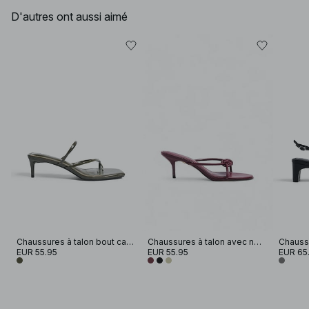
D'autres ont aussi aimé
Chaussures à talon bout carré
Chaussures à talon avec nœud
EUR 55.95
EUR 55.95
EUR 65