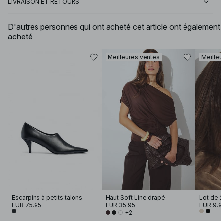
LIVRAISON ET RETOURS
D'autres personnes qui ont acheté cet article ont également
acheté
Meilleures ventes
Meille
Escarpins à petits talons
Haut Soft Line drapé
Lot de 
EUR 75.95
EUR 35.95
EUR 9.
+2