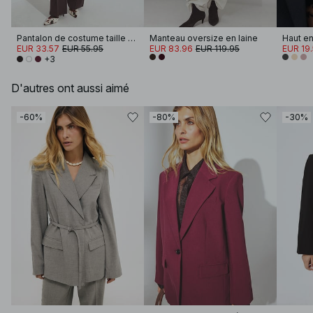
Pantalon de costume taille haute en tissu épais
Manteau oversize en laine
EUR 33.57
EUR 55.95
EUR 83.96
EUR 119.95
EUR 19
+3
D'autres ont aussi aimé
-60%
-80%
-30%