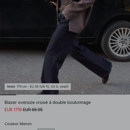
Model
:
176 cm - EU 36 (UK 10, US 6, small)
Blazer oversize croisé à double boutonnage
EUR 17.19
EUR 85.95
Couleur
:
Marron