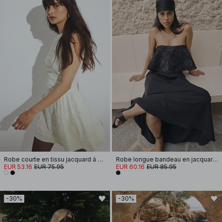
Robe courte en tissu jacquard à paillettes et fronces sur les hanches
Robe longue bandeau en jacquard à coupe volumineuse
EUR 53.16
EUR 75.95
EUR 60.16
EUR 85.95
-30%
-30%