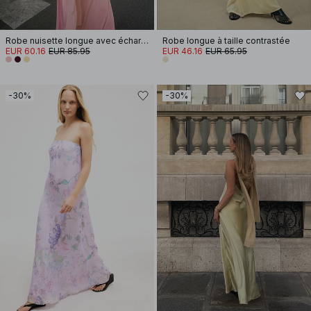
Robe nuisette longue avec écharpe
Robe longue à taille contrastée
EUR 60.16
EUR 85.95
EUR 46.16
EUR 65.95
-30%
-30%