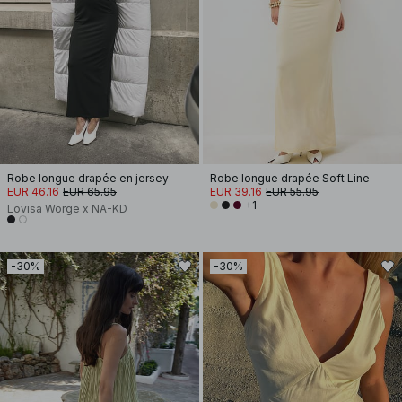
Robe longue drapée en jersey
Robe longue drapée Soft Line
EUR 46.16
EUR 65.95
EUR 39.16
EUR 55.95
+1
Lovisa Worge x NA-KD
-30%
-30%