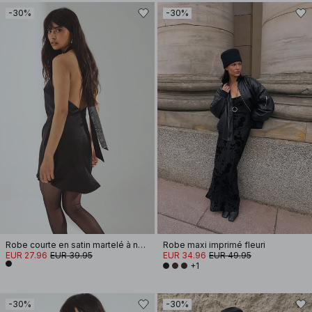
-30%
-30%
Robe courte en satin martelé à nouer au dos
Robe maxi imprimé fleuri
EUR 27.96
EUR 39.95
EUR 34.96
EUR 49.95
+1
-30%
-30%