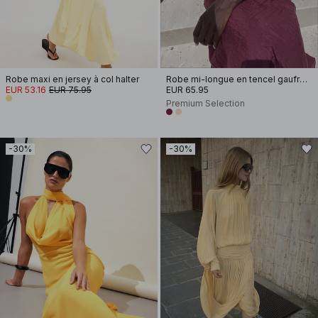
Robe maxi en jersey à col halter
Robe mi-longue en tencel gaufré à décolleté en cascade
EUR 53.16
EUR 75.95
EUR 65.95
Premium Selection
-30%
-30%