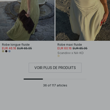
Robe longue fluide
Robe maxi fluide
EUR 46.16
EUR 65.95
EUR 60.16
EUR 85.95
Scandivv x NA-KD
VOIR PLUS DE PRODUITS
36 of 117 articles