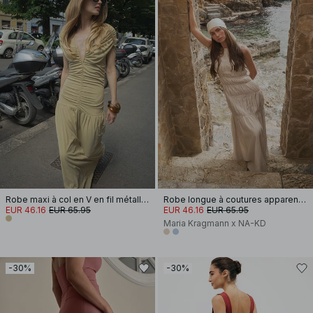
Robe maxi à col en V en fil métallique
Robe longue à coutures apparentes
EUR 46.16
EUR 65.95
EUR 46.16
EUR 65.95
Maria Kragmann x NA-KD
-30%
-30%