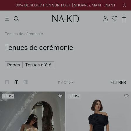
30% DE RÉDUCTION SUR TOUT | SHOPPEZ MAINTENANT
pantalons
tops
robes
noirs
marron
Tenues de cérémonie
Tenues de cérémonie
Robes
Tenues d'été
FILTRER
117
Choix
-30%
-30%