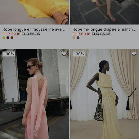
Robe longue en mousseline avec écharpe effet cascade
Robe mi-longue drapée à manches longues et dos ouvert
EUR 39.16
EUR 55.95
EUR 60.16
EUR 85.95
-30%
-30%