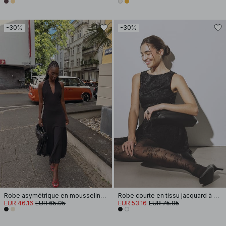
-30%
-30%
Robe asymétrique en mousseline à dos nu
Robe courte en tissu jacquard à paillettes et fronces sur les hanches
EUR 46.16
EUR 65.95
EUR 53.16
EUR 75.95