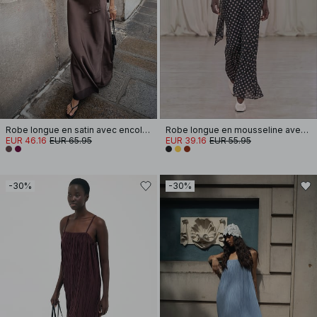
Robe longue en satin avec encolure ronde et écharpe
Robe longue en mousseline avec écharpe effet cascade
EUR 46.16
EUR 65.95
EUR 39.16
EUR 55.95
-30%
-30%