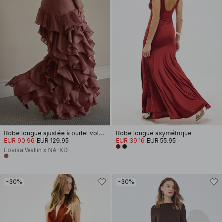
Robe longue ajustée à ourlet volanté
Robe longue asymétrique
EUR 90.96
EUR 129.95
EUR 39.16
EUR 55.95
Lovisa Wallin x NA-KD
-30%
-30%