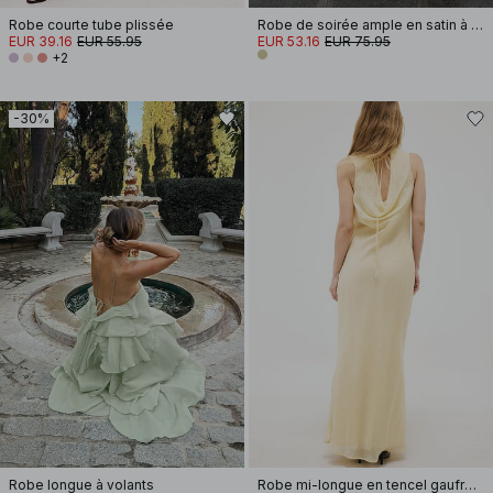
Robe courte tube plissée
Robe de soirée ample en satin à liens au dos
EUR 39.16
EUR 55.95
EUR 53.16
EUR 75.95
+2
-30%
Robe longue à volants
Robe mi-longue en tencel gaufré à décolleté en cascade