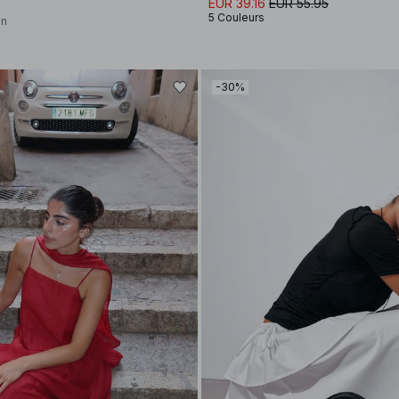
EUR 39.16
EUR 55.95
5 Couleurs
on
-30%