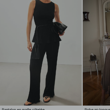
Pantalon en maille côtelée
Robe mi-longue