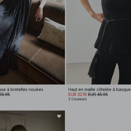
se à bretelles nouées
Haut en maille côtelée à basque
65.95
EUR 32.16
EUR 45.95
2 Couleurs