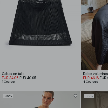
Cabas en tulle
Robe volumineu
EUR 34.96
EUR 49.95
EUR 46.16
EUR 
1 Couleur
4 Couleurs
-30%
-30%