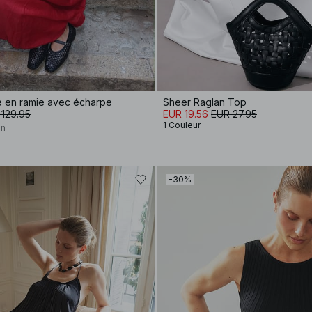
 en ramie avec écharpe
Sheer Raglan Top
 129.95
EUR 19.56
EUR 27.95
1 Couleur
on
-30%