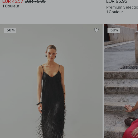
EUR 45.57
EUR 75.95
EUR 95.95
1 Couleur
Premium Selecti
1 Couleur
-50%
-50%