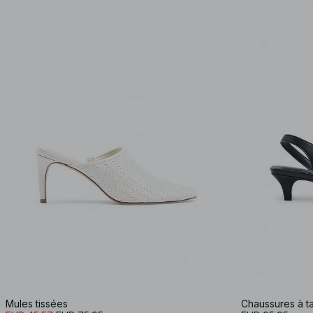
Mules tissées
Chaussures à ta