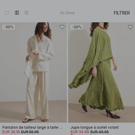
FILTRER
14
Choix
-30%
-30%
Pantalon de tailleur large à taille haute
Jupe longue à ourlet volant
EUR 39.16
EUR 55.95
EUR 34.96
EUR 49.95