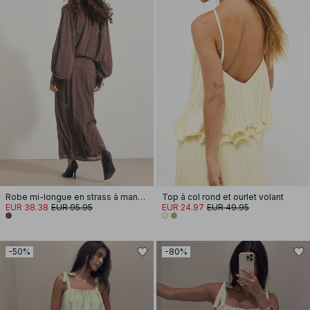
Robe mi-longue en strass à manches longues
Top à col rond et ourlet volant
EUR 38.38
EUR 95.95
EUR 24.97
EUR 49.95
-50%
-80%