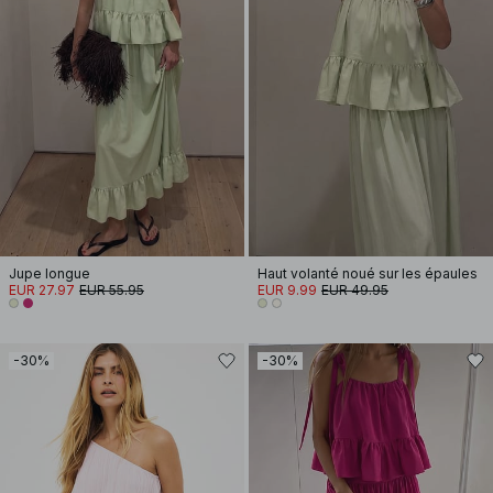
Jupe longue
Haut volanté noué sur les épaules
EUR 27.97
EUR 55.95
EUR 9.99
EUR 49.95
-30%
-30%