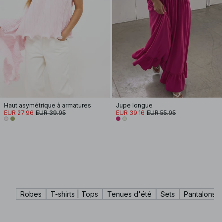
Haut asymétrique à armatures
Jupe longue
EUR 27.96
EUR 39.95
EUR 39.16
EUR 55.95
Robes
T-shirts | Tops
Tenues d'été
Sets
Pantalons