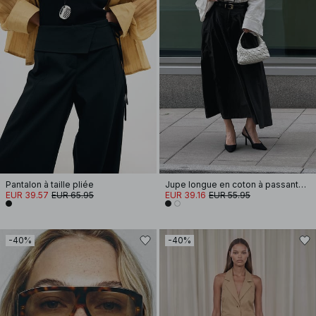
Pantalon à taille pliée
Jupe longue en coton à passants de ceinture
EUR 39.57
EUR 65.95
EUR 39.16
EUR 55.95
-40%
-40%