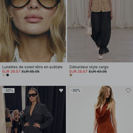
Lunettes de soleil rétro en acétate
Débardeur style cargo
EUR 39.57
EUR 65.95
EUR 29.97
EUR 49.95
-30%
-30%