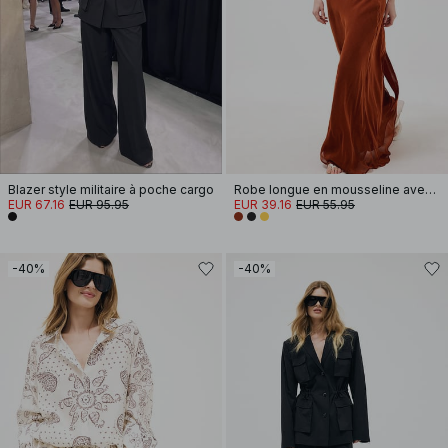
Blazer style militaire à poche cargo
Robe longue en mousseline avec écharpe effet cascade
EUR 67.16
EUR 95.95
EUR 39.16
EUR 55.95
-40%
-40%