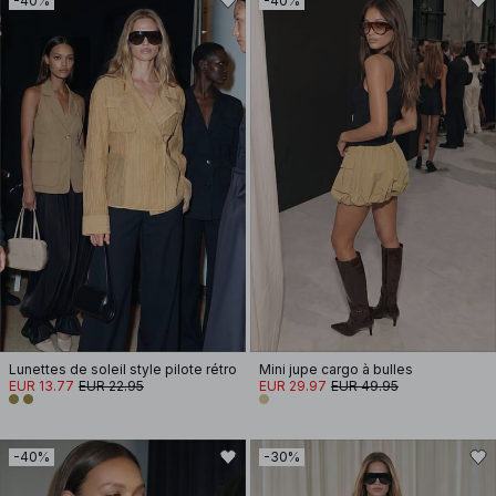
-40%
-40%
Lunettes de soleil style pilote rétro
Mini jupe cargo à bulles
EUR 13.77
EUR 22.95
EUR 29.97
EUR 49.95
-40%
-30%