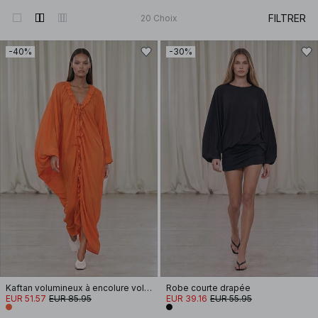
FILTRER
20
Choix
-40%
-30%
Kaftan volumineux à encolure volantée
Robe courte drapée
EUR 51.57
EUR 85.95
EUR 39.16
EUR 55.95