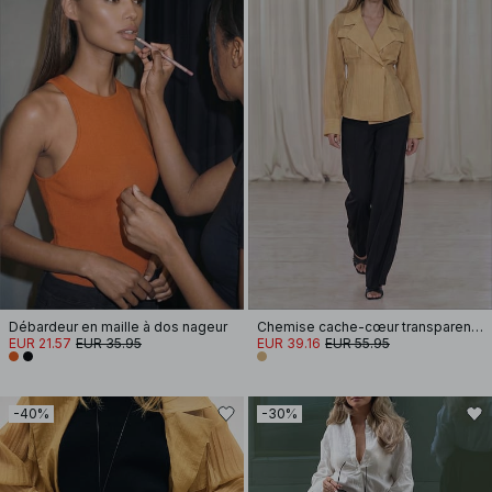
Débardeur en maille à dos nageur
Chemise cache-cœur transparente en tencel mélangé
EUR 21.57
EUR 35.95
EUR 39.16
EUR 55.95
-40%
-30%