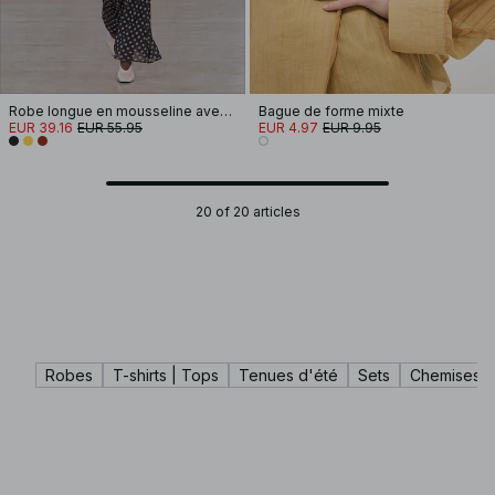
Robe longue en mousseline avec écharpe effet cascade
Bague de forme mixte
EUR 39.16
EUR 55.95
EUR 4.97
EUR 9.95
20 of 20 articles
Robes
T-shirts | Tops
Tenues d'été
Sets
Chemises |