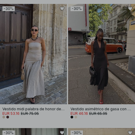
-30%
-30%
Vestido midi palabra de honor de mezcla de lino
Vestido asimétrico de gasa con cuello halter
EUR 53.16
EUR 75.95
EUR 46.16
EUR 65.95
-30%
-30%