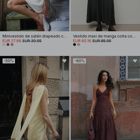
Minivestido de satén drapeado con cuello halter
Vestido maxi de manga corta con cintura smocked
EUR 27.96
EUR 39.95
EUR 60.16
EUR 85.95
-50%
-60%