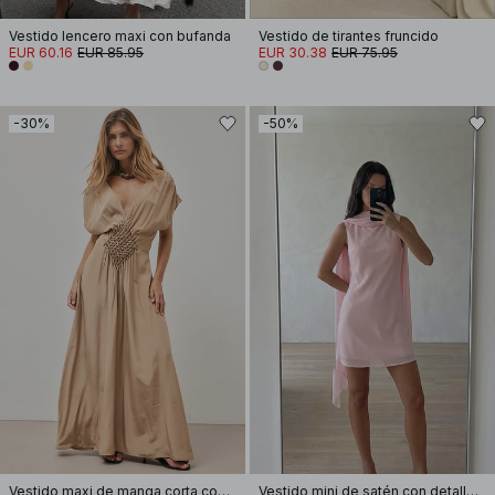
Vestido lencero maxi con bufanda
Vestido de tirantes fruncido
EUR 60.16
EUR 85.95
EUR 30.38
EUR 75.95
-30%
-50%
Vestido maxi de manga corta con cintura smocked
Vestido mini de satén con detalle de pañuelo