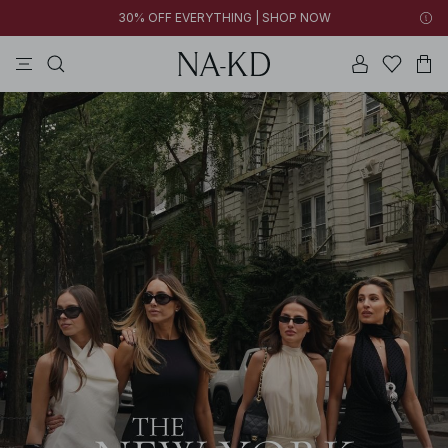
30% OFF EVERYTHING | SHOP NOW
vestidos
pantalones
tops
collar
negras