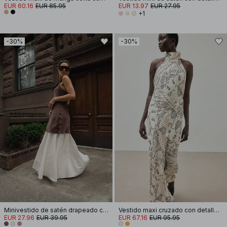
EUR 60.16
EUR 85.95
EUR 13.97
EUR 27.95
+1
-30%
-30%
Minivestido de satén drapeado con cuello halter
Vestido maxi cruzado con detalle de espalda halter
EUR 27.96
EUR 39.95
EUR 67.16
EUR 95.95