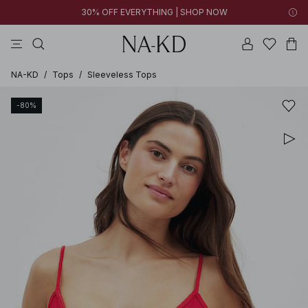
30% OFF EVERYTHING | SHOP NOW
vestidos
pantalones
tops
collar
negras
NA-KD
/
Tops
/
Sleeveless Tops
-80%