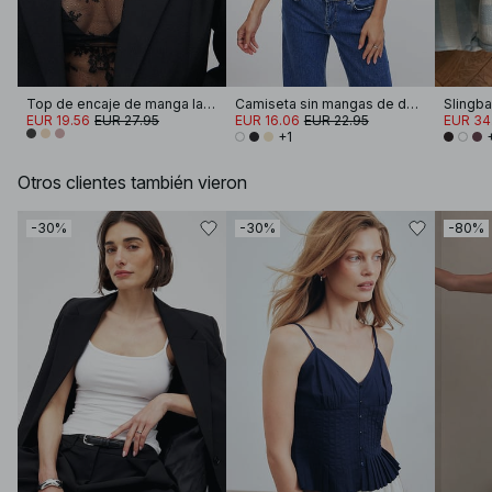
Top de encaje de manga larga
Camiseta sin mangas de doble pliegue
Slingb
EUR 19.56
EUR 27.95
EUR 16.06
EUR 22.95
EUR 34
+1
Otros clientes también vieron
-30%
-30%
-80%