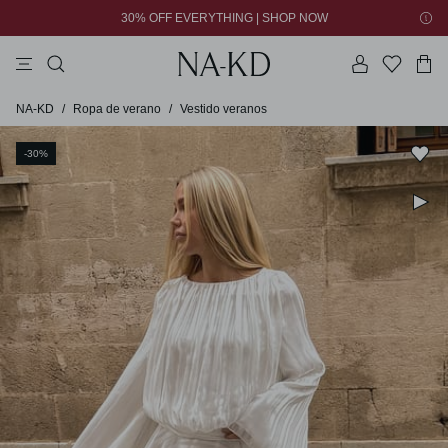
30% OFF EVERYTHING | SHOP NOW
tops
vestidos
pantalones
collar
marrón oscuro
Vestido veranos
NA-KD
/
Ropa de verano
/
-30%