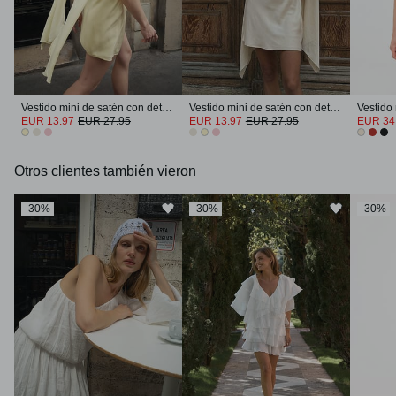
Vestido mini de satén con detalle de pañuelo
Vestido mini de satén con detalle de pañuelo
EUR 13.97
EUR 27.95
EUR 13.97
EUR 27.95
EUR 34
Otros clientes también vieron
-30%
-30%
-30%