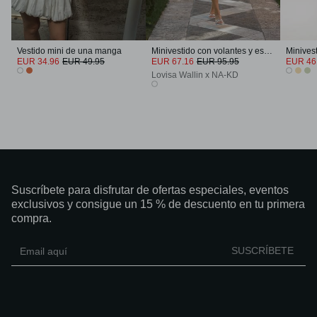
Vestido mini de una manga
Minivestido con volantes y escote en V
EUR 34.96
EUR 49.95
EUR 67.16
EUR 95.95
EUR 46
Lovisa Wallin x NA-KD
Suscríbete para disfrutar de ofertas especiales, eventos
exclusivos y consigue un 15 % de descuento en tu primera
compra.
SUSCRÍBETE