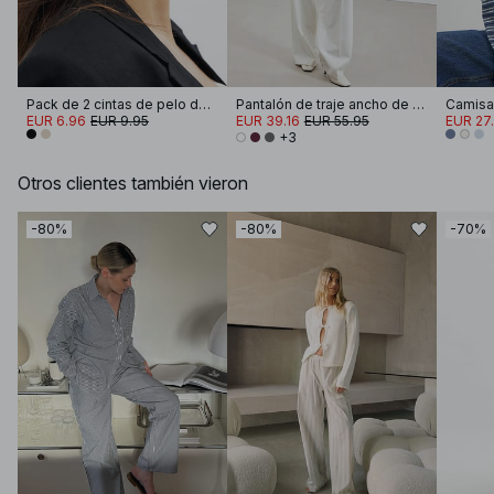
Pack de 2 cintas de pelo de jersey
Pantalón de traje ancho ​​de cintura alta
Camisa
EUR 6.96
EUR 9.95
EUR 39.16
EUR 55.95
EUR 27
+3
Otros clientes también vieron
-80%
-80%
-70%