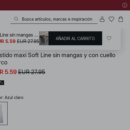
Vestido maxi Soft Line sin mangas y con cuello barco
AÑADIR AL CARRITO
KD
/
Basicos de armario
/
Vestidos básico
R 5.59
EUR 27.95
stido maxi Soft Line sin mangas y con cuello
rco
R 5.59
EUR 27.95
0%
or
:
Azul claro