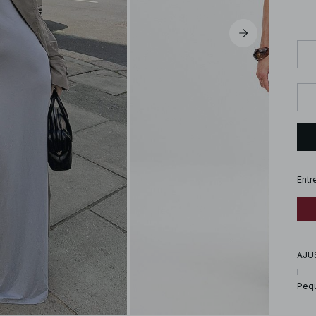
Entr
AJU
Peq