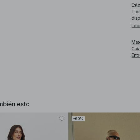
Este
Tien
disp
Lee
Núm
Mat
Guía
Ent
mbién esto
-60%