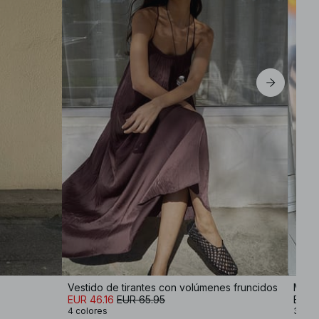
Vestido de tirantes con volúmenes fruncidos
Maxiv
EUR 46.16
EUR 65.95
EUR 
4 colores
3 col