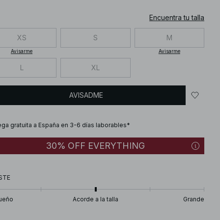
Encuentra tu talla
XS
S
M
Avisarme
Avisarme
L
XL
AVISADME
ega gratuita a España en 3-6 días laborables*
30% OFF EVERYTHING
STE
ueño
Acorde a la talla
Grande