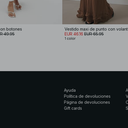
con botones
R 49.95
EUR 46.16
EUR 65.95
1 color
Ayuda
Política de devoluciones
Página de devoluciones
C
Gift cards
S