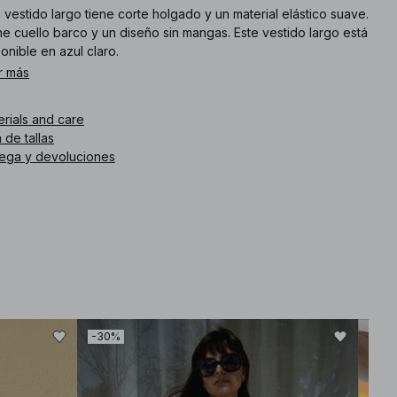
 vestido largo tiene corte holgado y un material elástico suave.
e cuello barco y un diseño sin mangas. Este vestido largo está
onible en azul claro.
r más
. de artículo
:
1100-010904-0047
erials and care
 de tallas
rega y devoluciones
-30%