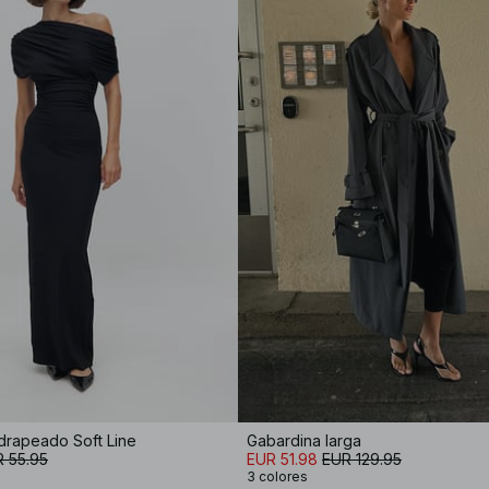
drapeado Soft Line
Gabardina larga
 55.95
EUR 51.98
EUR 129.95
3 colores