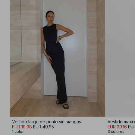
Vestido largo de punto sin mangas
Vestido maxi 
EUR 19.98
EUR 49.95
EUR 39.16
EUR
1 color
3 colores