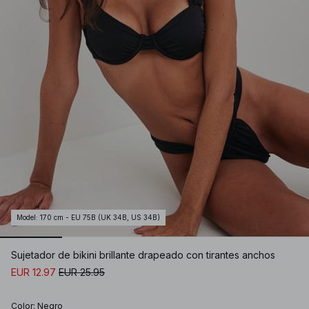
Model
:
170 cm - EU 75B (UK 34B, US 34B)
Sujetador de bikini brillante drapeado con tirantes anchos
EUR 12.97
EUR 25.95
Color
:
Negro