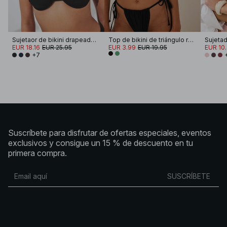
Sujetaor de bikini drapeado con tirantes anchos
Top de bikini de triángulo reversible
Sujetado
EUR 18.16
EUR 25.95
EUR 3.99
EUR 19.95
EUR 10
+7
Suscríbete para disfrutar de ofertas especiales, eventos
exclusivos y consigue un 15 % de descuento en tu
primera compra.
SUSCRÍBETE