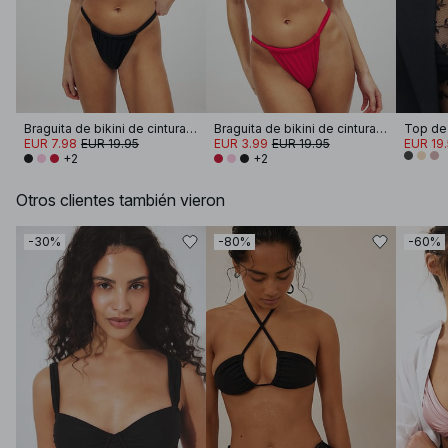
Braguita de bikini de cintura alta drapeada y brillante
Braguita de bikini de cintura alta drapeada y brillante
EUR 7.98
EUR 19.95
EUR 3.99
EUR 19.95
EUR 19
+2
+2
Otros clientes también vieron
-30%
-80%
-60%