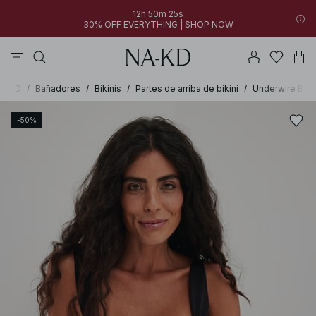
12h 50m 25s
30% OFF EVERYTHING | SHOP NOW
vestidos
pantalones
tops
azules
collar
A-KD
/
Bañadores
/
Bikinis
/
Partes de arriba de bikini
/
Underwire Bikin
-50%