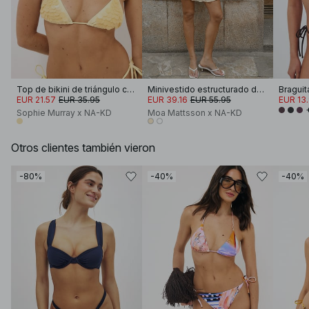
Top de bikini de triángulo con lentejuelas
Minivestido estructurado de manga ancha
EUR 21.57
EUR 35.95
EUR 39.16
EUR 55.95
EUR 13
Sophie Murray x NA-KD
Moa Mattsson x NA-KD
Otros clientes también vieron
-80%
-40%
-40%