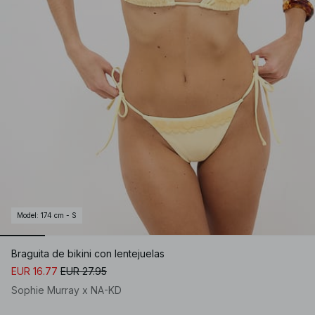
Model
:
174 cm - S
Braguita de bikini con lentejuelas
EUR 16.77
EUR 27.95
Sophie Murray x NA-KD