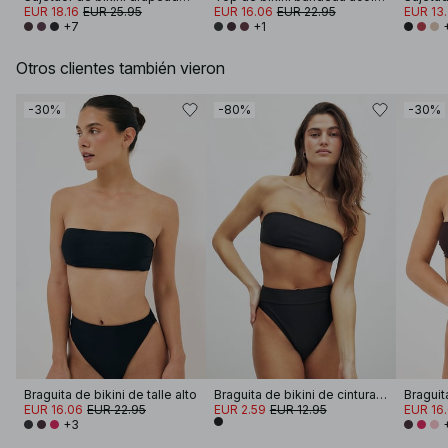
EUR 18.16
EUR 25.95
EUR 16.06
EUR 22.95
EUR 13
+7
+1
Otros clientes también vieron
-30%
-80%
-30%
Braguita de bikini de talle alto
Braguita de bikini de cintura alta
Braguita
EUR 16.06
EUR 22.95
EUR 2.59
EUR 12.95
EUR 16
+3