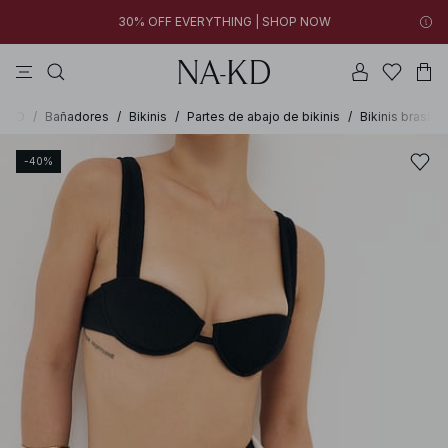
30% OFF EVERYTHING | SHOP NOW
vestidos
pantalones
tops
collar
marrones
05h 45m 17s
30% OFF EVERYTHING | SHOP NOW
FINAL SALE | SHOP NOW
A-KD
/
Bañadores
/
Bikinis
/
Partes de abajo de bikinis
/
Bikinis brasile
-40%