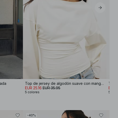
lada
Top de jersey de algodón suave con mangas anchas
EUR 25.16
EUR 35.95
EUR 2
5 colores
5 col
-40%
-40