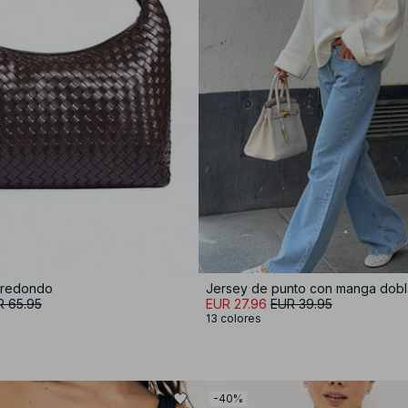
a redondo
Jersey de punto con manga dob
R 65.95
EUR 27.96
EUR 39.95
13 colores
-40%