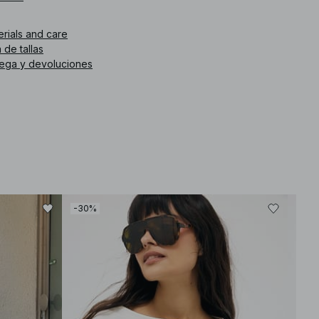
. de artículo
:
1790-000036-0208
erials and care
 de tallas
rega y devoluciones
-30%
-30