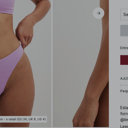
Se
Entr
AJU
Peq
Esta
forr
@li
cm - x-small (EU 34, UK 8, US 4)
UK 1
Lee