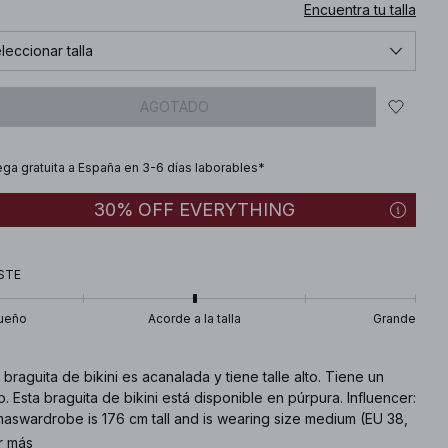
Encuentra tu talla
leccionar talla
AGOTADO
ega gratuita a España en 3-6 días laborables*
30% OFF EVERYTHING
STE
ueño
Acorde a la talla
Grande
 braguita de bikini es acanalada y tiene talle alto. Tiene un
o. Esta braguita de bikini está disponible en púrpura. Influencer:
maswardrobe is 176 cm tall and is wearing size medium (EU 38,
2, US 8).
r más