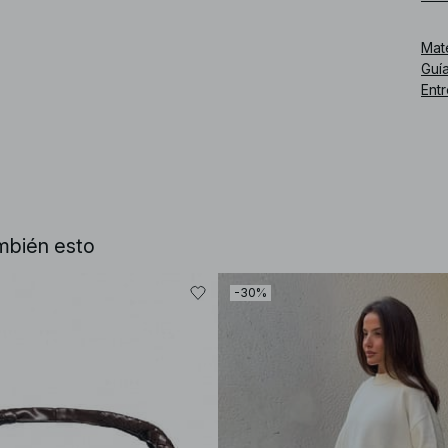
Núm
Mat
Guía
Ent
mbién esto
-30%