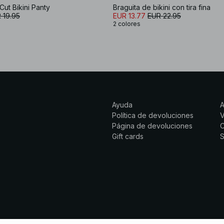
Cut Bikini Panty
Braguita de bikini con tira fina
 19.95
EUR 13.77
EUR 22.95
2 colores
Ayuda
Política de devoluciones
Página de devoluciones
C
Gift cards
S