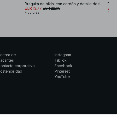
Braguita de bikini con cordón y detalle de tira
Bragu
EUR 13.77
EUR 22.95
EUR 
4 colores
4 col
Acerca de
Instagram
Vacantes
TikTok
ontacto corporativo
Facebook
ostenibilidad
Pinterest
YouTube