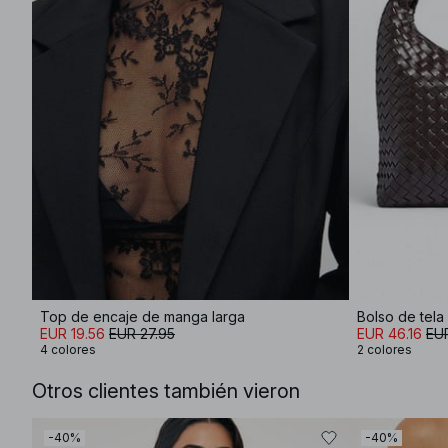
Top de encaje de manga larga
Bolso de tel
EUR 19.56
EUR 27.95
EUR 46.16
EU
4 colores
2 colores
Otros clientes también vieron
-40%
-40%