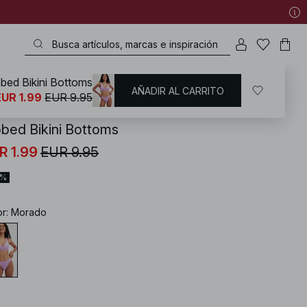
bbed Bikini Bottoms
AÑADIR AL CARRITO
KD
/
Bañadores
/
Bikinis
/
Partes de abajo de bikinis
EUR 1.99
EUR 9.95
bbed Bikini Bottoms
R 1.99
EUR 9.95
0%
or
:
Morado