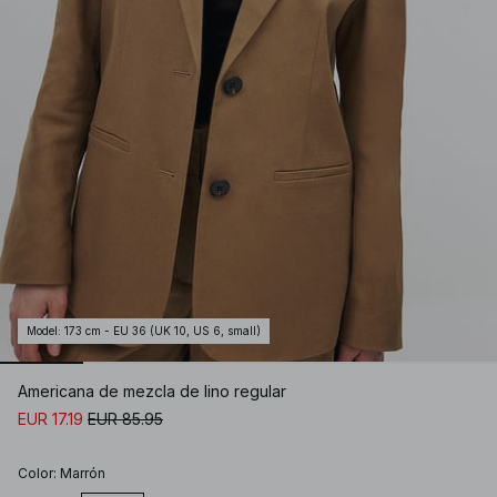
Model
:
173 cm - EU 36 (UK 10, US 6, small)
Americana de mezcla de lino regular
EUR 17.19
EUR 85.95
Color
:
Marrón