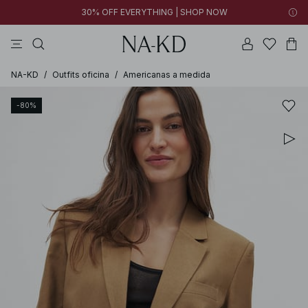
30% OFF EVERYTHING | SHOP NOW
vestidos
pantalones
tops
collar
negras
NA-KD
/
Outfits oficina
/
Americanas a medida
-80%