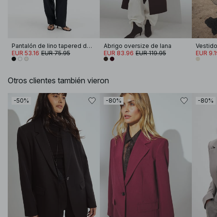
Pantalón de lino tapered de tiro medio
Abrigo oversize de lana
Vestido
EUR 53.16
EUR 75.95
EUR 83.96
EUR 119.95
EUR 9.1
Otros clientes también vieron
-50%
-80%
-80%