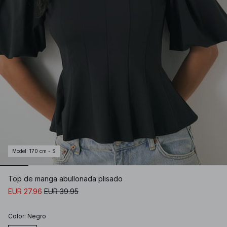
Model
:
170 cm - S
Top de manga abullonada plisado
EUR 27.96
EUR 39.95
Color
:
Negro