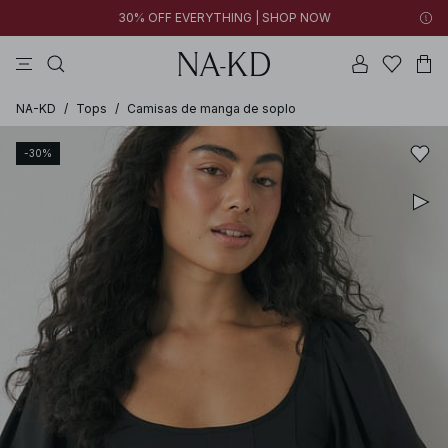
30% OFF EVERYTHING | SHOP NOW
vestidos
pantalones
tops
collar
negras
NA-KD
/
Tops
/
Camisas de manga de soplo
-30%