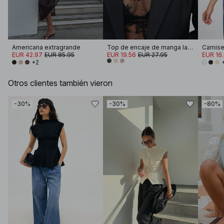
Americana extragrande
Top de encaje de manga larga
EUR 42.97
EUR 85.95
EUR 19.56
EUR 27.95
EUR 16
+2
Otros clientes también vieron
-30%
-30%
-80%