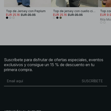
Top de Jersey con Peplum
Top de jersey con cuello cisne
EUR 25.16
EUR 35.95
EUR 25.16
EUR 35.95
EUR 9.
Rita M
Suscríbete para disfrutar de ofertas especiales, eventos
exclusivos y consigue un 15 % de descuento en tu
primera compra.
SUSCRÍBETE