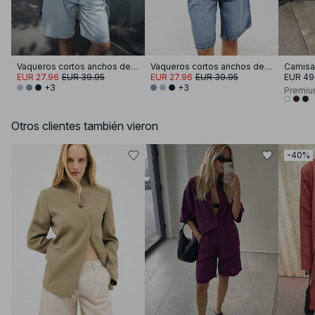
Vaqueros cortos anchos de talle medio
Vaqueros cortos anchos de talle medio
EUR 27.96
EUR 39.95
EUR 27.96
EUR 39.95
EUR 49
+3
+3
Premiu
Otros clientes también vieron
-40%