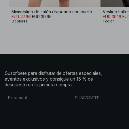
Minivestido de satén drapeado con cuello halter
Vestido halte
EUR 27.96
EUR 39.95
EUR 39.16
EUR
3 colores
1 color
Suscríbete para disfrutar de ofertas especiales,
eventos exclusivos y consigue un 15 % de
descuento en tu primera compra.
SUSCRÍBETE