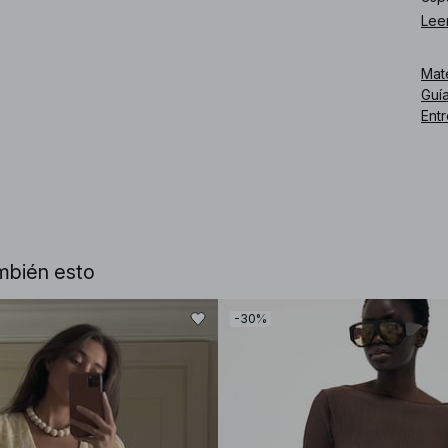
Lee
Núm
Mat
Guía
Ent
mbién esto
-30%