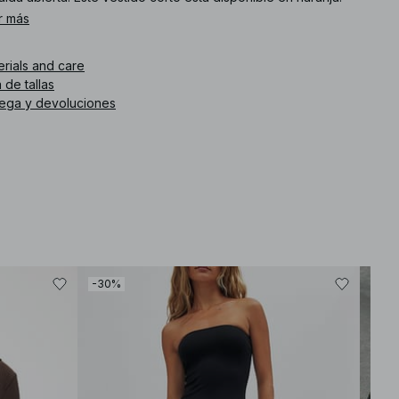
r más
. de artículo
:
1100-007829-0569
erials and care
 de tallas
rega y devoluciones
-30%
-30