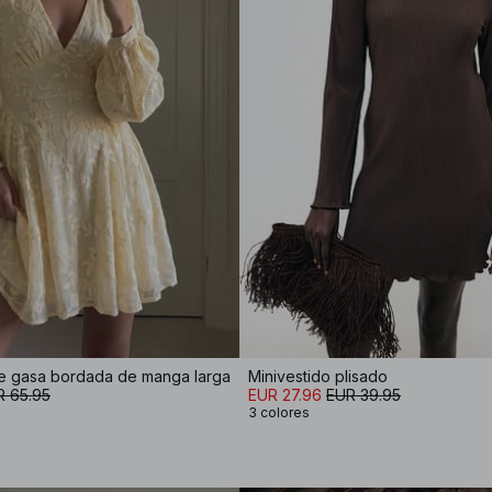
de gasa bordada de manga larga
Minivestido plisado
R 65.95
EUR 27.96
EUR 39.95
3 colores