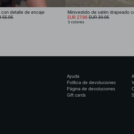
r con detalle de encaje
 55.95
EUR 27.96
EUR 39.95
3 colores
Ayuda
Política de devoluciones
Página de devoluciones
C
Gift cards
S