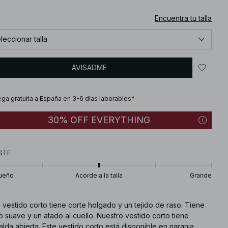
Encuentra tu talla
leccionar talla
AVISADME
ega gratuita a España en 3-6 días laborables*
30% OFF EVERYTHING
STE
ueño
Acorde a la talla
Grande
 vestido corto tiene corte holgado y un tejido de raso. Tiene
o suave y un atado al cuello. Nuestro vestido corto tiene
lda abierta. Este vestido corto está disponible en naranja.