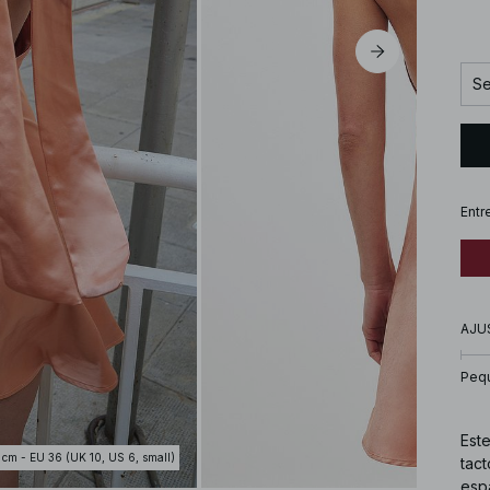
Se
Entr
AJU
Peq
Este
 cm - EU 36 (UK 10, US 6, small)
tact
espa