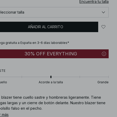
Encuentra tu talla
leccionar talla
AÑADIR AL CARRITO
ega gratuita a España en 3-6 días laborables*
30% OFF EVERYTHING
STE
ueño
Acorde a la talla
Grande
 blazer tiene cuello sastre y hombreras ligeramente. Tiene
as largas y un cierre de botón delante. Nuestro blazer tiene
olsillo falso en el pecho.
r más