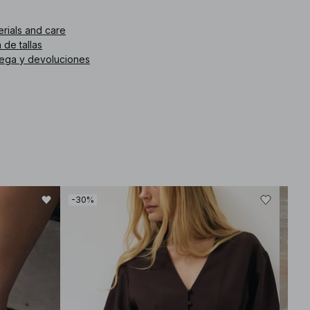
. de artículo
:
1100-013102-0002
erials and care
 de tallas
rega y devoluciones
-30%
-30