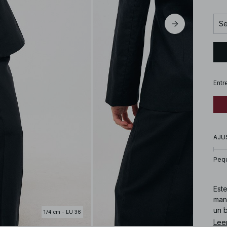
Se
Entr
AJU
Peq
Este
mang
un b
174 cm - EU 36
Lee