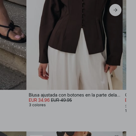
Blusa ajustada con botones en la parte delantera
Chaqu
EUR 34.96
EUR 49.95
EUR 
3 colores
Scand
1 colo