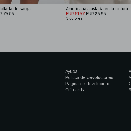
allada de sarga
Americana ajustada en la cintura
R 75.95
EUR 51.57
EUR 85.95
3 colores
Ayuda
Política de devoluciones
Página de devoluciones
C
Gift cards
S