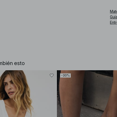
Núm
Mat
Guía
Ent
mbién esto
-30%