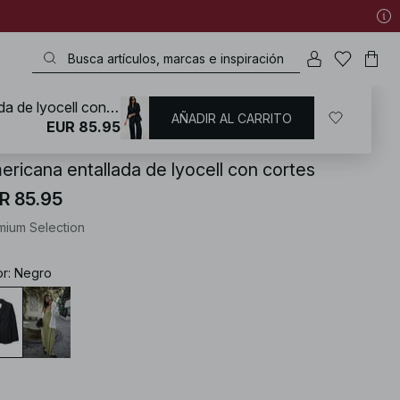
Americana entallada de lyocell con cortes
AÑADIR AL CARRITO
KD
/
Americanas
EUR 85.95
ericana entallada de lyocell con cortes
R 85.95
mium Selection
or
:
Negro