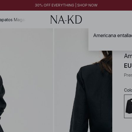
30% OFF EVERYTHING | SHOP NOW
apatos
Magazine
NA-
Am
EU
Pre
Col