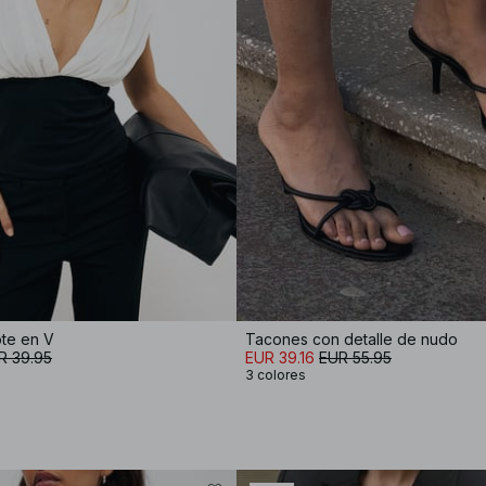
te en V
Tacones con detalle de nudo
R 39.95
EUR 39.16
EUR 55.95
3 colores