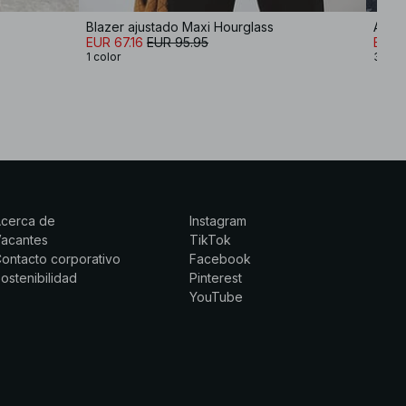
Blazer ajustado Maxi Hourglass
EUR 67.16
EUR 95.95
EUR 
1 color
3 col
Acerca de
Instagram
Vacantes
TikTok
ontacto corporativo
Facebook
ostenibilidad
Pinterest
YouTube