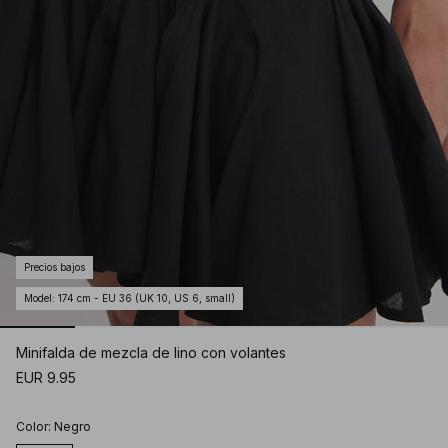
Precios bajos
Model
:
174 cm - EU 36 (UK 10, US 6, small)
Minifalda de mezcla de lino con volantes
EUR 9.95
Color
:
Negro