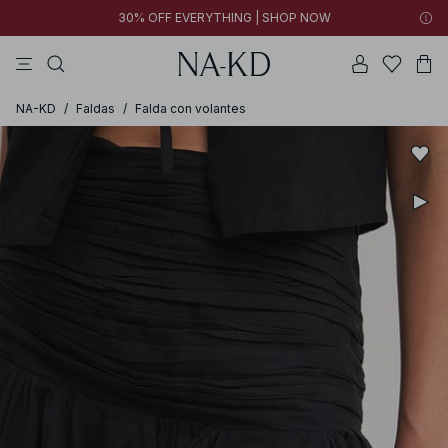
30% OFF EVERYTHING | SHOP NOW
vestidos
pantalones
tops
collar
negras
NA-KD
/
Faldas
/
Falda con volantes