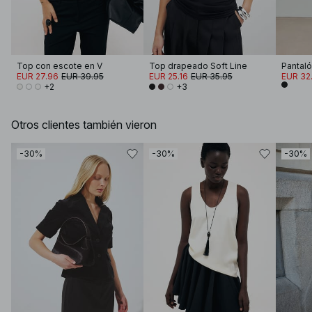
Top con escote en V
Top drapeado Soft Line
Pantaló
EUR 27.96
EUR 39.95
EUR 25.16
EUR 35.95
EUR 32.
+2
+3
Otros clientes también vieron
-30%
-30%
-30%