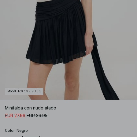
Model
:
170 cm - EU 36
Minifalda con nudo atado
EUR 27.96
EUR 39.95
Color
:
Negro