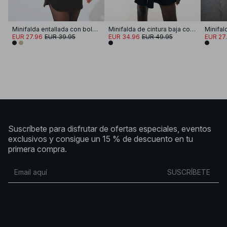
Minifalda entallada con bolsillos
Minifalda de cintura baja con volumen
EUR 27.96
EUR 39.95
EUR 34.96
EUR 49.95
EUR 27
Suscríbete para disfrutar de ofertas especiales, eventos
exclusivos y consigue un 15 % de descuento en tu
primera compra.
SUSCRÍBETE