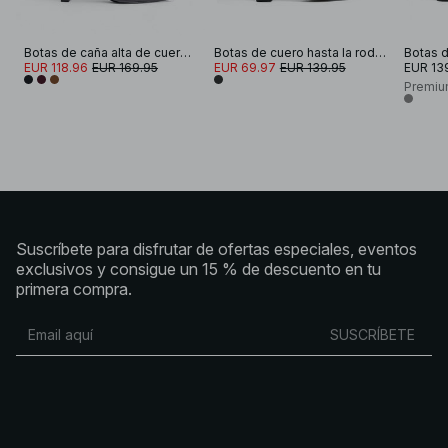
Botas de caña alta de cuero con punta cuadrada
Botas de cuero hasta la rodilla
EUR 118.96
EUR 169.95
EUR 69.97
EUR 139.95
EUR 13
Premiu
Suscríbete para disfrutar de ofertas especiales, eventos
exclusivos y consigue un 15 % de descuento en tu
primera compra.
SUSCRÍBETE