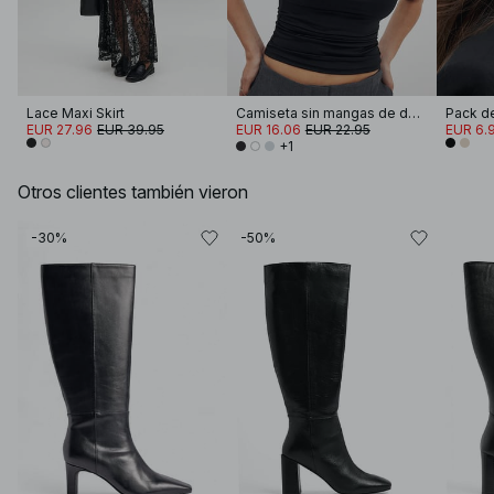
Lace Maxi Skirt
Camiseta sin mangas de doble pliegue
EUR 27.96
EUR 39.95
EUR 16.06
EUR 22.95
EUR 6.
+1
Otros clientes también vieron
-30%
-50%