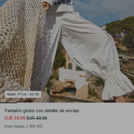
Model
:
171 cm - EU 36
Pantalón globo con detalle de encaje
EUR 34.96
EUR 49.95
Ines Isaias x NA-KD