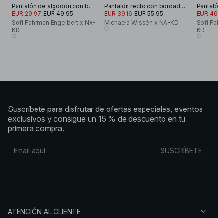
Pantalón de algodón con bordado
Pantalón recto con bordado inglés
EUR 29.97
EUR 49.95
EUR 39.16
EUR 55.95
EUR 46
Sofi Fahrman Engelbert x NA-
Michaela Wissén x NA-KD
Sofi Fa
KD
KD
Suscríbete para disfrutar de ofertas especiales, eventos
exclusivos y consigue un 15 % de descuento en tu
primera compra.
SUSCRÍBETE
ATENCIÓN AL CLIENTE