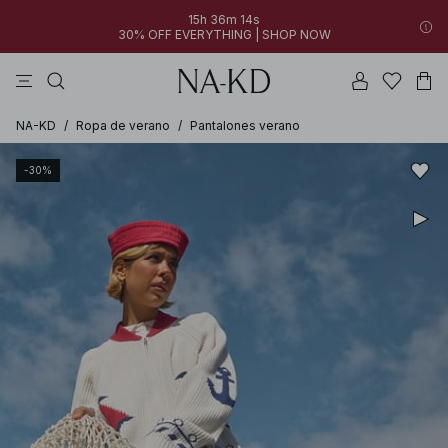
15h 36m 14s
30% OFF EVERYTHING | SHOP NOW
vestidos
pantalones
tops
collar
grises
NA-KD
/
Ropa de verano
/
Pantalones verano
-30%