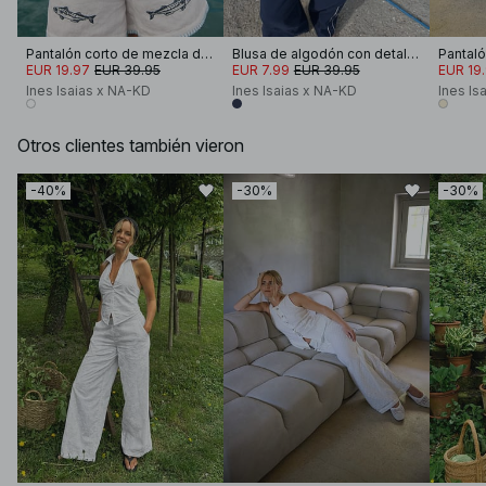
Pantalón corto de mezcla de lino con detalle bordado
Blusa de algodón con detalle de encaje
EUR 19.97
EUR 39.95
EUR 7.99
EUR 39.95
EUR 19
Ines Isaias x NA-KD
Ines Isaias x NA-KD
Ines Is
Otros clientes también vieron
-40%
-30%
-30%