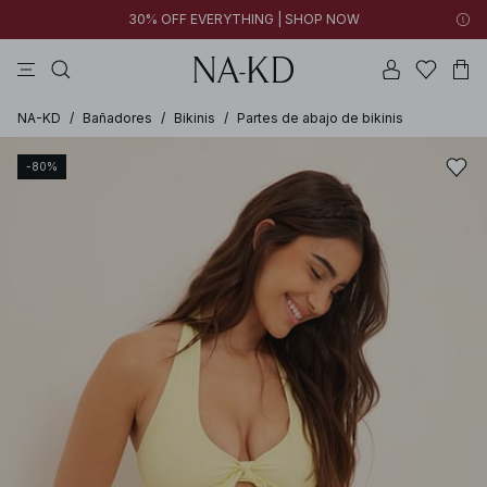
30% OFF EVERYTHING | SHOP NOW
vestidos
pantalones
tops
collar
negras
NA-KD
/
Bañadores
/
Bikinis
/
Partes de abajo de bikinis
-80%