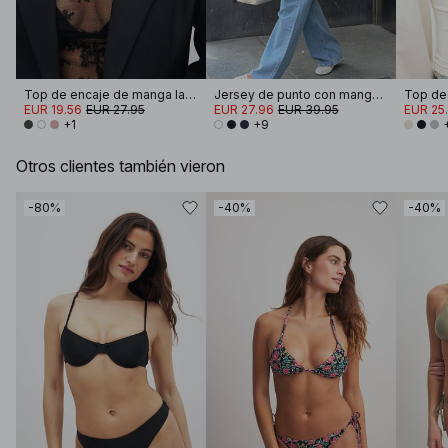
Top de encaje de manga larga
Jersey de punto con manga doblada
EUR 19.56
EUR 27.95
EUR 27.96
EUR 39.95
EUR 25.
+1
+9
Otros clientes también vieron
-80%
-40%
-40%