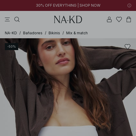
30% OFF EVERYTHING | SHOP NOW
vestidos
pantalones
tops
collar
negras
NA-KD
/
Bañadores
/
Bikinis
/
Mix & match
-50%