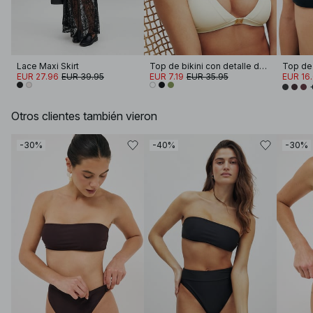
Lace Maxi Skirt
Top de bikini con detalle de hebilla
EUR 27.96
EUR 39.95
EUR 7.19
EUR 35.95
EUR 16
Otros clientes también vieron
-30%
-40%
-30%