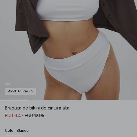
Model
:
173 cm - S
Braguita de bikini de cintura alta
EUR 6.47
EUR 12.95
Color
:
Blanco