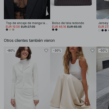
Top de encaje de manga larga
Bolso de tela redondo
EUR 19.56
EUR 27.95
EUR 46.16
EUR 65.95
EUR 27
Otros clientes también vieron
-80%
-30%
-50%