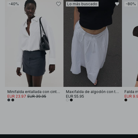
-40%
Lo más buscado
-80%
Minifalda entallada con cinturilla ancha
Maxifalda de algodón con trabillas para cinturón
Falda m
EUR 23.97
EUR 39.95
EUR 55.95
EUR 9.