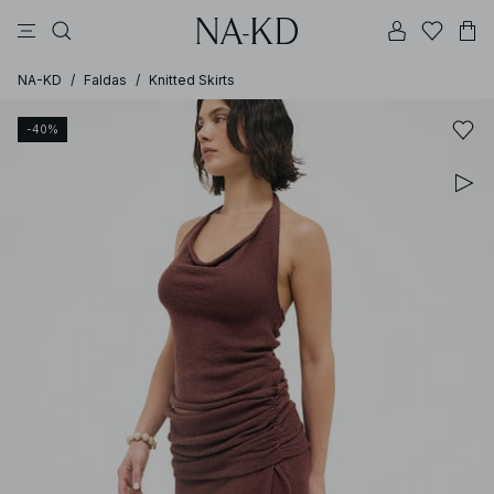
vestidos
pantalones
tops
tops ml
collar
NA-KD
/
Faldas
/
Knitted Skirts
-40%