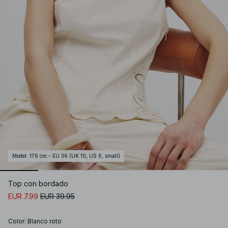
Model
:
176 cm - EU 36 (UK 10, US 6, small)
Top con bordado
EUR 7.99
EUR 39.95
Color
:
Blanco roto