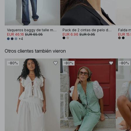
Vaqueros baggy de talle medio
Pack de 2 cintas de pelo de jersey
Falda m
EUR 46.16
EUR 65.95
EUR 6.96
EUR 9.95
EUR 15
+4
Otros clientes también vieron
-80%
-80%
-80%