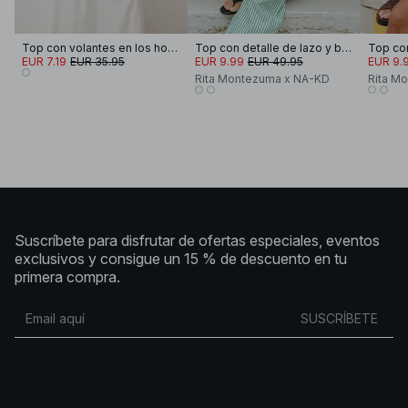
Top con volantes en los hombros
Top con detalle de lazo y bordado inglés
EUR 7.19
EUR 35.95
EUR 9.99
EUR 49.95
EUR 9.
Rita Montezuma x NA-KD
Rita M
Suscríbete para disfrutar de ofertas especiales, eventos
exclusivos y consigue un 15 % de descuento en tu
primera compra.
SUSCRÍBETE