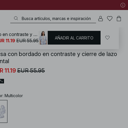
Blusa con bordado en contraste y cierre de lazo frontal
AÑADIR AL CARRITO
KD
/
Camisas y blusas
/
Blusas
/
Blusa con lazos
R 11.19
EUR 55.95
usa con bordado en contraste y cierre de lazo
ntal
R 11.19
EUR 55.95
0%
or
:
Multicolor