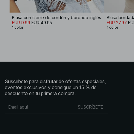
Blusa con cierre de cordón y bordado inglés
Blusa bordad
EUR 9.99
EUR 49.95
EUR 27.97
EU
1 color
1 color
Suscríbete para disfrutar de ofertas especiales,
eventos exclusivos y consigue un 15 % de
descuento en tu primera compra.
SUSCRÍBETE