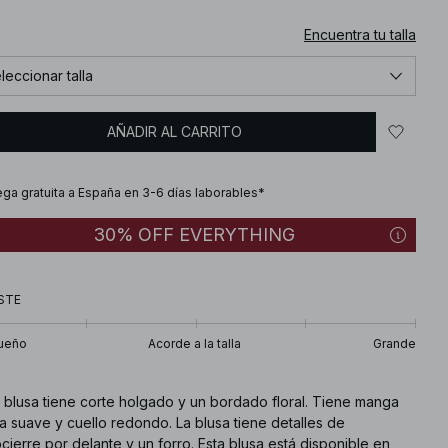
Encuentra tu talla
leccionar talla
AÑADIR AL CARRITO
ega gratuita a España en 3-6 días laborables*
30% OFF EVERYTHING
STE
ueño
Acorde a la talla
Grande
a blusa tiene corte holgado y un bordado floral. Tiene manga
a suave y cuello redondo. La blusa tiene detalles de
cierre por delante y un forro. Esta blusa está disponible en