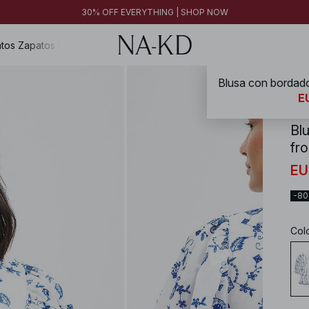
FINAL SALE | SHOP NOW
30% OFF EVERYTHING | SHOP NOW
FINAL SALE | SHOP NOW
tos
Zapatos
Magazine
NA-
EU
Bl
fro
EU
-8
Col