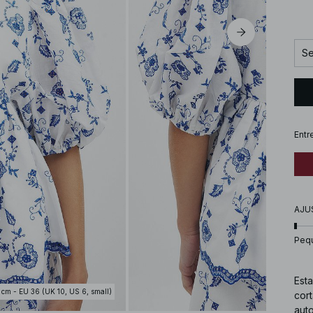
Se
Entr
AJU
Peq
Est
 cm - EU 36 (UK 10, US 6, small)
cort
auto