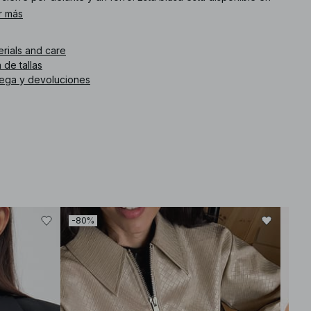
icolor.
r más
. de artículo
:
1100-011291-0055
erials and care
 de tallas
rega y devoluciones
-80%
-30