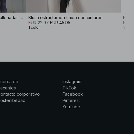
Blusa de algodón con mangas abullonadas y cierre atado
Blusa estructurada fluida con cinturón
Blusa
EUR 22.97
EUR 45.95
EUR 
1 color
3 col
Acerca de
Instagram
Vacantes
TikTok
ontacto corporativo
Facebook
ostenibilidad
Pinterest
YouTube