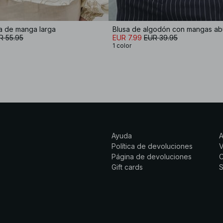
a de manga larga
R 55.95
EUR 7.99
EUR 39.95
1 color
Ayuda
Política de devoluciones
Página de devoluciones
C
Gift cards
S