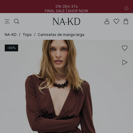
01h 35m 37s
FINAL SALE | SHOP NOW
vestidos
tops
pantalones
perla
collar
01h 35m 37s
30% OFF EVERYTHING | SHOP NOW
FINAL SALE | SHOP NOW
NA-KD
/
Tops
/
Camisetas de manga larga
-60%