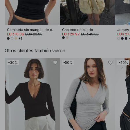
Camiseta sin mangas de doble pliegue
Chaleco entallado
EUR 16.06
EUR 22.95
EUR 29.97
EUR 49.95
EUR 27
+1
Otros clientes también vieron
-30%
-50%
-40%