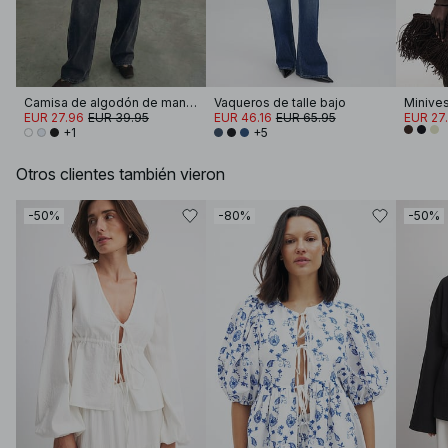
Camisa de algodón de manga ancha
Vaqueros de talle bajo
Minives
EUR 27.96
EUR 39.95
EUR 46.16
EUR 65.95
EUR 27
+1
+5
Otros clientes también vieron
-50%
-80%
-50%