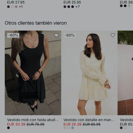
EUR 27.95
EUR 25.95
EUR 39
+1
+7
Otros clientes también vieron
-60%
-60%
Vestido midi con falda abullonada
Vestido con detalle en manga
EUR 30.38
EUR 75.95
EUR 26.38
EUR 65.95
EUR 65