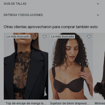
GUÍA DE TALLAS
ENTREGA Y DEVOLUCIONES
Otras clientas aprovecharon para comprar también esto
Lo más buscado
Lo más buscado
Top de encaje de manga larga
Sujetaor de bikini drapeado con tirantes anchos
Minives