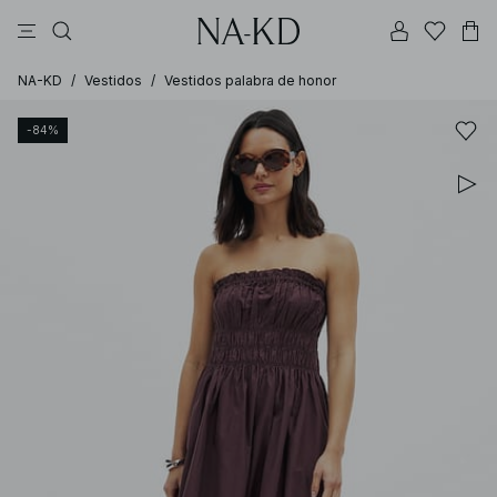
vestidos
pantalones
tops
collar
negras
NA-KD
/
Vestidos
/
Vestidos palabra de honor
-84%