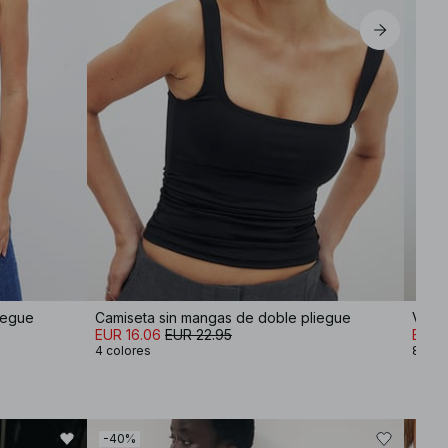
iegue
Camiseta sin mangas de doble pliegue
Vaque
EUR 16.06
EUR 22.95
EUR 
4 colores
8 col
-40%
-30