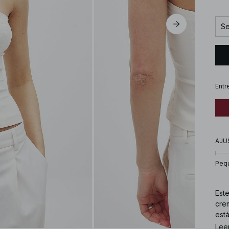
Se
Entr
AJU
Peq
Este
crem
est
Lee