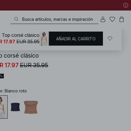
Top corsé clásico
AÑADIR AL CARRITO
KD
/
Tops
/
Bandeau Tops
R 17.97
EUR 35.95
p corsé clásico
R 17.97
EUR 35.95
0%
or
:
Blanco roto