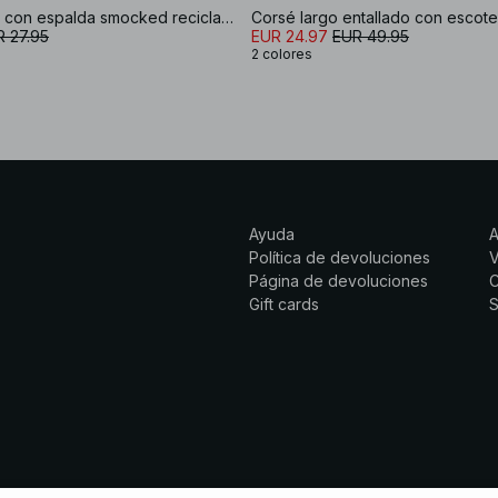
Top de corsé con espalda smocked reciclado
 27.95
EUR 24.97
EUR 49.95
2 colores
Ayuda
Política de devoluciones
Página de devoluciones
C
Gift cards
S