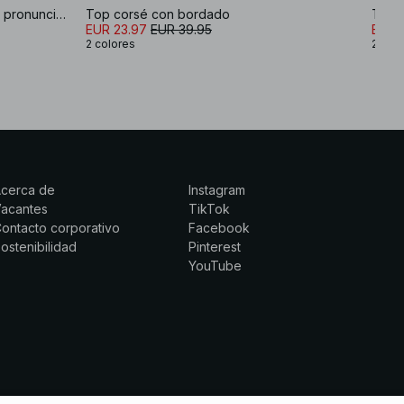
Corsé largo entallado con escote pronunciado
Top corsé con bordado
Top 
EUR 23.97
EUR 39.95
EUR 
2 colores
2 col
Acerca de
Instagram
Vacantes
TikTok
ontacto corporativo
Facebook
ostenibilidad
Pinterest
YouTube