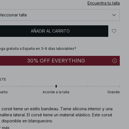
Encuentra tu talla
leccionar talla
AÑADIR AL CARRITO
ega gratuita a España en 3-6 días laborables*
30% OFF EVERYTHING
STE
ueño
Acorde a la talla
Grande
 corsé tiene un estilo bandeau. Tiene silicona interior y una
allera lateral. El corsé tiene un material elástico. Este corsé
á disponible en blanquecino.
r más