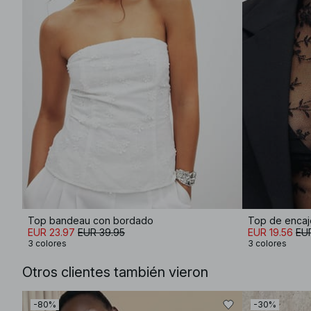
Top bandeau con bordado
Top de encaj
EUR 23.97
EUR 39.95
EUR 19.56
EUR
3 colores
3 colores
Otros clientes también vieron
-80%
-30%