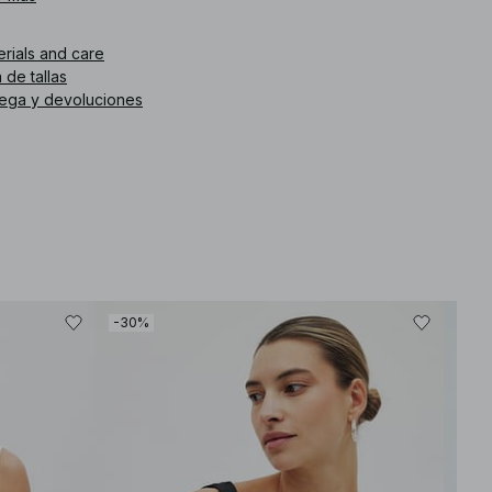
. de artículo
:
1100-007224-0001
erials and care
 de tallas
rega y devoluciones
-30%
-30