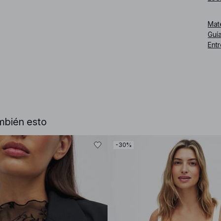
Núm
Mat
Guía
Ent
mbién esto
-30%