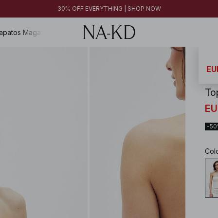
30% OFF EVERYTHING | SHOP NOW
apatos
Magazine
NA-
EU
To
EU
-5
Col