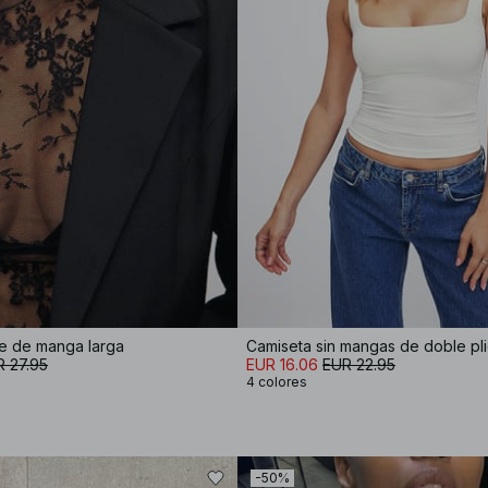
e de manga larga
Camiseta sin mangas de doble pl
 27.95
EUR 16.06
EUR 22.95
4 colores
-50%