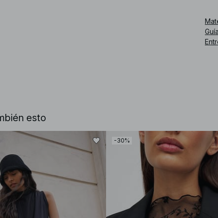
Núm
Mat
Guía
Ent
mbién esto
-30%