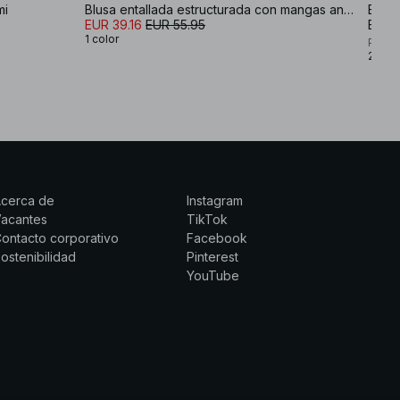
mi
Blusa entallada estructurada con mangas anchas y cintura marcada
Blusa
EUR 39.16
EUR 55.95
EUR 
1 color
Premi
2 col
Acerca de
Instagram
Vacantes
TikTok
ontacto corporativo
Facebook
ostenibilidad
Pinterest
YouTube