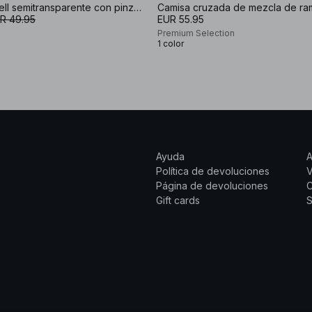
Blusa de lyocell semitransparente con pinzas y mangas largas
Camisa cruzada de mezcla de ra
R 49.95
EUR 55.95
Premium Selection
1 color
Ayuda
Política de devoluciones
Página de devoluciones
C
Gift cards
S