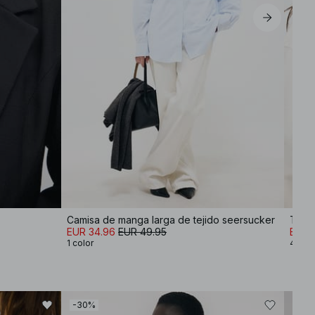
Camisa de manga larga de tejido seersucker
EUR 34.96
EUR 49.95
EUR 2
1 color
4 col
-30%