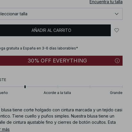
Encuentra tu talla
leccionar talla
AÑADIR AL CARRITO
ega gratuita a España en 3-6 días laborables*
30% OFF EVERYTHING
STE
ueño
Acorde a la talla
Grande
 blusa tiene corte holgado con cintura marcada y un tejido casi
ntico. Tiene cuello y puños simples. Nuestra blusa tiene un
lle de cintura ajustable fino y cierres de botón ocultos. Esta
a está disponible en negro.
r más