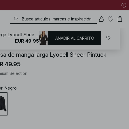
Blusa de manga larga Lyocell Sheer Pintuck
AÑADIR AL CARRITO
KD
/
Camisas y blusas
/
Blusas
EUR 49.95
usa de manga larga Lyocell Sheer Pintuck
R 49.95
mium Selection
or
:
Negro