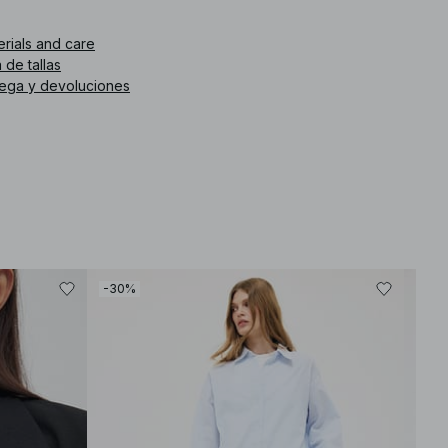
. de artículo
:
1100-012569-0002
erials and care
 de tallas
rega y devoluciones
-30%
-30