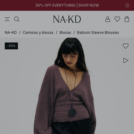
30% OFF EVERYTHING | SHOP NOW
vestidos
pantalones
tops
collar
grises
NA-KD
/
Camisas y blusas
/
Blusas
/
Balloon Sleeve Blouses
-30%