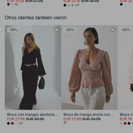
EUR 19.56
EUR 27.95
EUR 25.16
EUR 35.95
EUR 25.
+1
Otros clientes también vieron
-30%
-30%
-50%
Blusa con mangas abullonadas
Blusa de manga ancha con diseño envolvente
EUR 27.96
EUR 39.95
EUR 27.96
EUR 39.95
EUR 19
+1