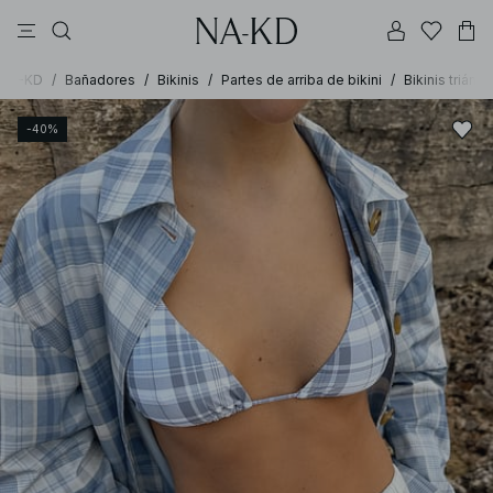
vestidos
pantalones
tops
ajustadas
collar
NA-KD
/
Bañadores
/
Bikinis
/
Partes de arriba de bikini
/
Bikinis triáng
-40%