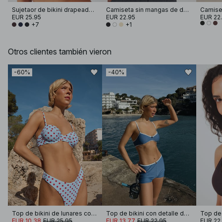
Sujetaor de bikini drapeado con tirantes anchos
Camiseta sin mangas de doble pliegue
Camise
EUR 25.95
EUR 22.95
EUR 22
+7
+1
Otros clientes también vieron
-60%
-40%
Top de bikini de lunares con aros
Top de bikini con detalle de hebilla
Top de 
EUR 10.38
EUR 25.95
EUR 13.77
EUR 22.95
EUR 22