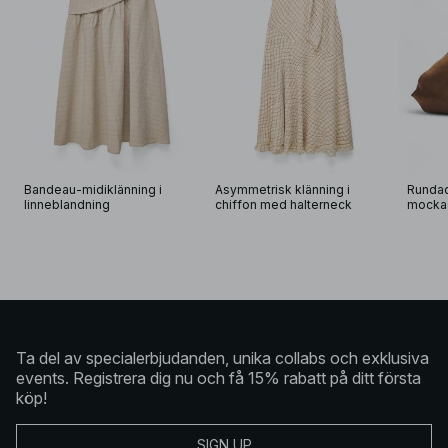
Bandeau-midiklänning i 
Asymmetrisk klänning i 
Rundad
linneblandning
chiffon med halterneck
mocka
Ta del av specialerbjudanden, unika collabs och exklusiva
events. Registrera dig nu och få 15% rabatt på ditt första
köp!
SIGN UP