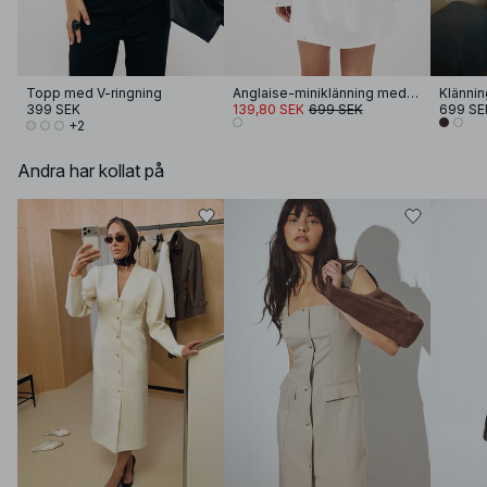
Topp med V-ringning
Anglaise-miniklänning med trumpetärmar
Klännin
399 SEK
139,80 SEK
699 SEK
699 SE
+2
Andra har kollat på