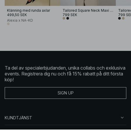
Klänning med runda axlar
Tailored Square Neck Maxi Dress
499,50 SEK
799 SEK
799 SE
Alexia x NA-KD
Ta del av specialerbjudanden, unika collabs och exklusiva
events. Registrera dig nu och få 15% rabatt på ditt första
köp!
SIGN UP
KUNDTJÄNST