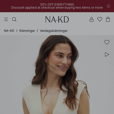
30% OFF EVERYTHING
Discount applied at checkout when buying two items or more
byxor
klänningar
bruna
svarta
överdelar
NA-KD
/
Klänningar
/
Vardagsklänningar