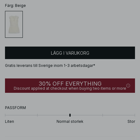
Färg
:
Beige
LÄGG I VARUKORG
Gratis leverans till Sverige inom 1-3 arbetsdagar*
30% OFF EVERYTHING
Discount applied at checkout when buying two items or more
PASSFORM
Liten
Normal storlek
Stor