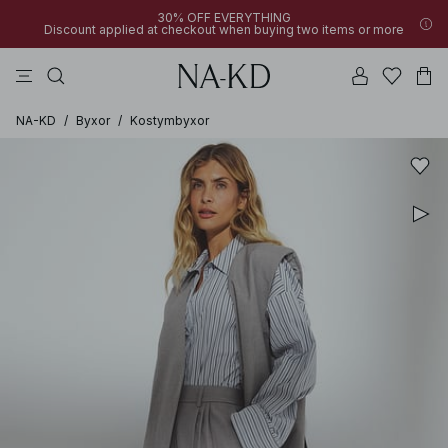
30% OFF EVERYTHING
Discount applied at checkout when buying two items or more
linne
byxor
klänningar
svarta
överdelar
NA-KD
/
Byxor
/
Kostymbyxor