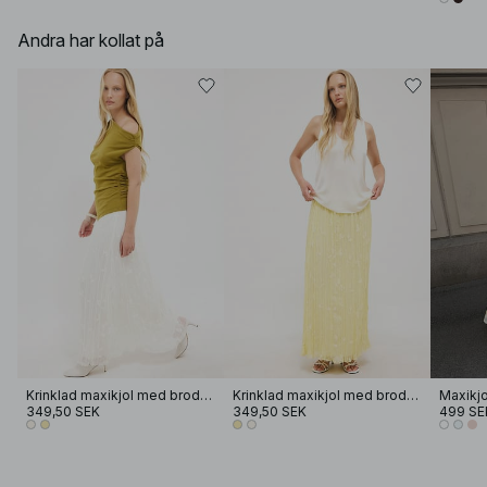
Andra har kollat på
Krinklad maxikjol med broderi
Krinklad maxikjol med broderi
Maxikj
349,50 SEK
349,50 SEK
499 SE