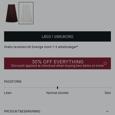
LÄGG I VARUKORG
Gratis leverans till Sverige inom 1-3 arbetsdagar*
30% OFF EVERYTHING
Discount applied at checkout when buying two items or more
PASSFORM
Liten
Normal storlek
Stor
PRODUKTBESKRIVNING