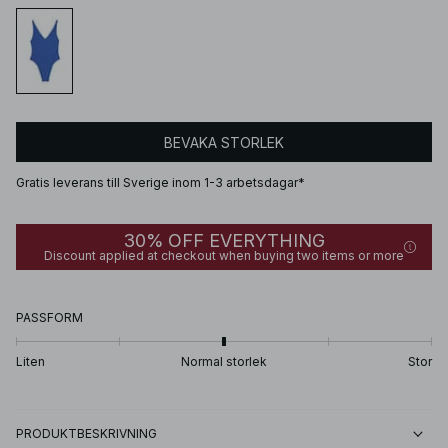
BEVAKA STORLEK
Gratis leverans till Sverige inom 1-3 arbetsdagar*
30% OFF EVERYTHING
Discount applied at checkout when buying two items or more
PASSFORM
Liten
Normal storlek
Stor
PRODUKTBESKRIVNING