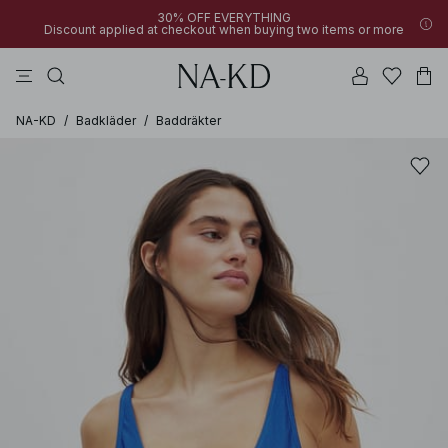
30% OFF EVERYTHING
Discount applied at checkout when buying two items or more
linne
byxor
klänningar
överdelar
mörkbruna
NA-KD
/
Badkläder
/
Baddräkter