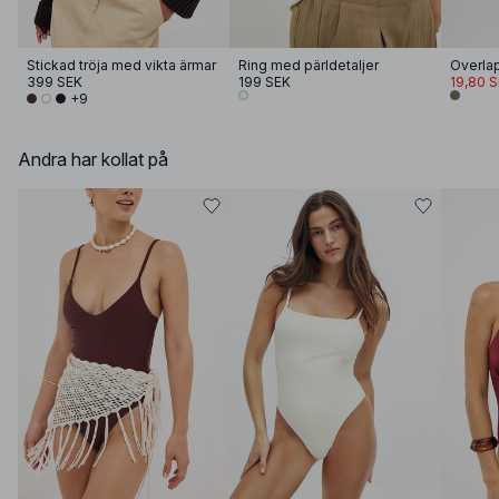
Stickad tröja med vikta ärmar
Ring med pärldetaljer
Overlap
399 SEK
199 SEK
19,80 
+9
Andra har kollat på