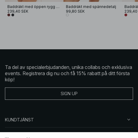
Baddräkt med öppen rygg och urringning
Baddräkt med spännedetalj
Baddräk
239,40 SEK
99,80 SEK
239,40
Ta del av specialerbjudanden, unika collabs och exklusiva
events. Registrera dig nu och få 15% rabatt på ditt första
köp!
SIGN UP
KUNDTJÄNST
OM NA-KD