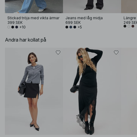
Stickad tröja med vikta ärmar
Jeans med låg midja
Längre 
399 SEK
699 SEK
249 SE
+10
+5
Andra har kollat på