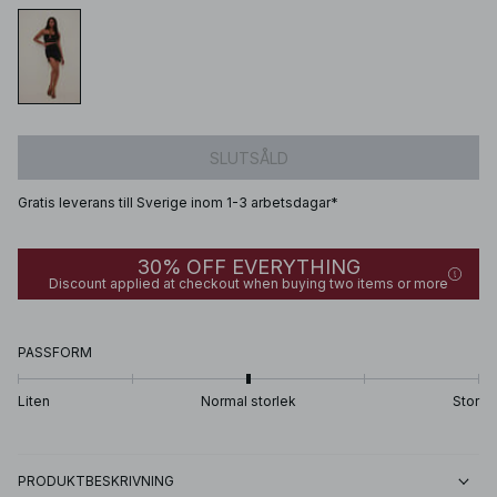
SLUTSÅLD
Gratis leverans till Sverige inom 1-3 arbetsdagar*
30% OFF EVERYTHING
Discount applied at checkout when buying two items or more
PASSFORM
Liten
Normal storlek
Stor
PRODUKTBESKRIVNING