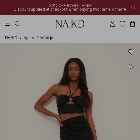
30% OFF EVERYTHING
Discount applied at checkout when buying two items or more
linne
byxor
toppar
bruna
svarta
NA-KD
/
Kjolar
/
Minikjolar