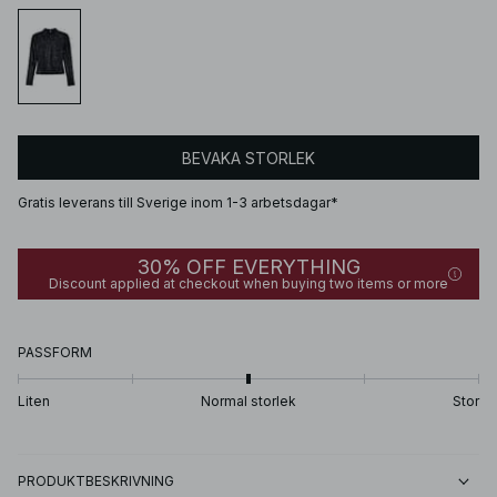
BEVAKA STORLEK
Gratis leverans till Sverige inom 1-3 arbetsdagar*
30% OFF EVERYTHING
Discount applied at checkout when buying two items or more
PASSFORM
Liten
Normal storlek
Stor
PRODUKTBESKRIVNING