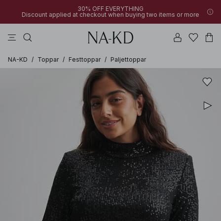
30% OFF EVERYTHING
Discount applied at checkout when buying two items or more
linne
byxor
klänningar
svarta
överdelar
NA-KD
/
Toppar
/
Festtoppar
/
Paljettoppar