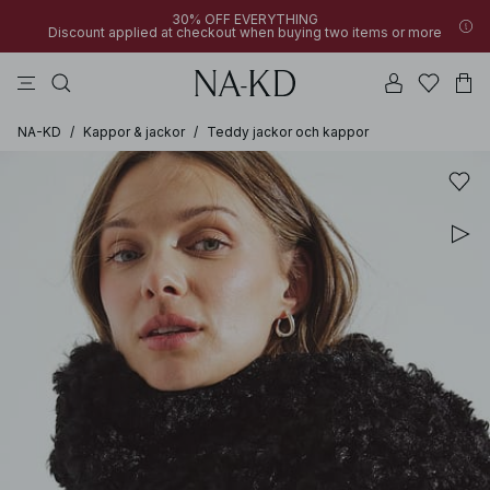
30% OFF EVERYTHING
Discount applied at checkout when buying two items or more
linne
långärmade toppar
byxor
klänningar
överdelar
NA-KD
/
Kappor & jackor
/
Teddy jackor och kappor