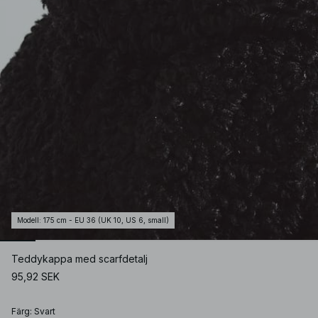
Modell
:
175 cm - EU 36 (UK 10, US 6, small)
Teddykappa med scarfdetalj
95,92 SEK
Färg
:
Svart