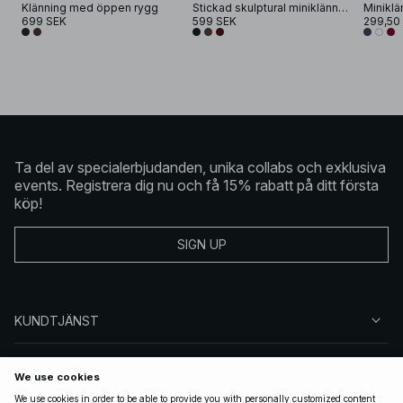
Klänning med öppen rygg
Stickad skulptural miniklänning
699 SEK
599 SEK
299,50
Ta del av specialerbjudanden, unika collabs och exklusiva
events. Registrera dig nu och få 15% rabatt på ditt första
köp!
SIGN UP
KUNDTJÄNST
OM NA-KD