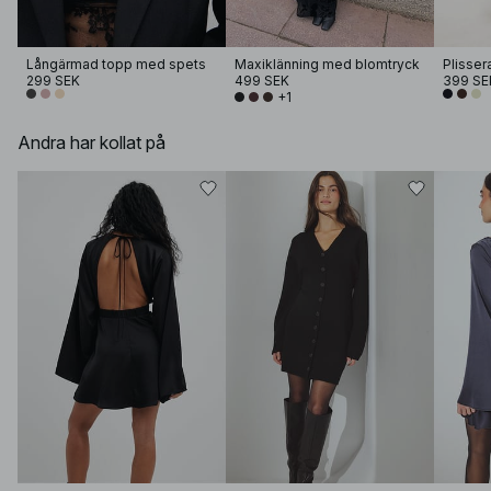
Långärmad topp med spets
Maxiklänning med blomtryck
Plisser
299 SEK
499 SEK
399 SE
+1
Andra har kollat på