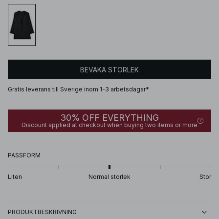
BEVAKA STORLEK
Gratis leverans till Sverige inom 1-3 arbetsdagar*
30% OFF EVERYTHING
Discount applied at checkout when buying two items or more
PASSFORM
Liten
Normal storlek
Stor
PRODUKTBESKRIVNING