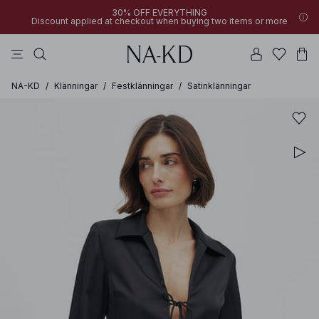
30% OFF EVERYTHING
Discount applied at checkout when buying two items or more
linne
byxor
klänningar
bruna
överdelar
NA-KD
/
Klänningar
/
Festklänningar
/
Satinklänningar