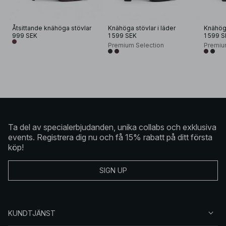
Åtsittande knähöga stövlar
Knähöga stövlar i läder
Knähöga
999 SEK
1 599 SEK
1 599 S
Premium Selection
Premiu
Ta del av specialerbjudanden, unika collabs och exklusiva
events. Registrera dig nu och få 15% rabatt på ditt första
köp!
SIGN UP
KUNDTJÄNST