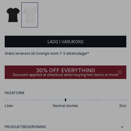
LÄGG I VARUKORG
Gratis leverans till Sverige inom 1-3 arbetsdagar*
30% OFF EVERYTHING
Discount applied at checkout when buying two items or more
PASSFORM
Liten
Normal storlek
Stor
PRODUKTBESKRIVNING