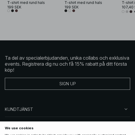
T-shirt med rund hals
T-shirt med rund hals
199 SEK
199 SEK
107,40
Ta del av specialerbjudanden, unika collabs och exklusiva
events. Registrera dig nu och få 15% rabatt på ditt första
köp!
SIGN UP
KUNDTJÄNST
OM NA-KD