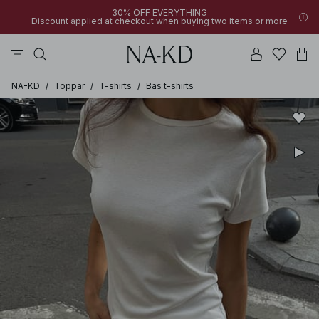
30% OFF EVERYTHING
Discount applied at checkout when buying two items or more
linne
byxor
klänningar
överdelar
mörkbruna
NA-KD
/
Toppar
/
T-shirts
/
Bas t-shirts