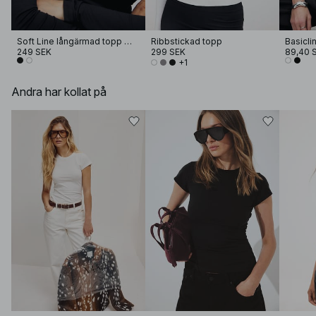
Soft Line långärmad topp med tratthals
Ribbstickad topp
249 SEK
299 SEK
89,40 
+1
Andra har kollat på