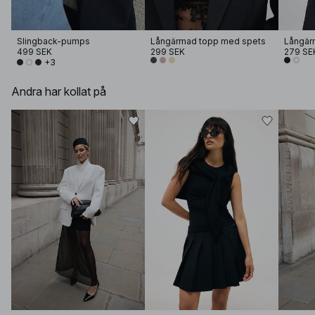
Slingback-pumps
Långärmad topp med spets
Långär
499 SEK
299 SEK
279 SE
+3
Andra har kollat på