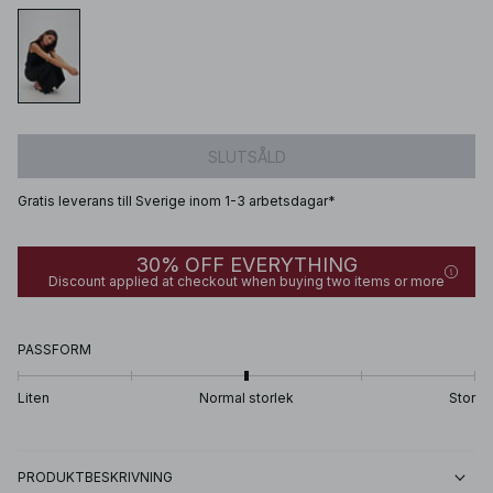
SLUTSÅLD
Gratis leverans till Sverige inom 1-3 arbetsdagar*
30% OFF EVERYTHING
Discount applied at checkout when buying two items or more
PASSFORM
Liten
Normal storlek
Stor
PRODUKTBESKRIVNING