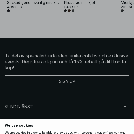
Stickad genomskinlig midikjol
Plisserad minikjol
Midi kj
499 SEK
349 SEK
239,60
Ta del av specialerbjudanden, unika collabs och exklusiva
events. Registrera dig nu och få 15% rabatt på ditt första
köp!
SIGN UP
KUNDTJÄNST
OM NA-KD